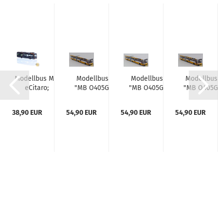
Modellbus MB
Modellbus
Modellbus
Modellbus
eCitaro;
"MB O405G;
"MB O405G;
"MB O405G
SchlienzTours,
SSB, Stuttgart
SSB, Stuttgart
SSB, Stuttga
Kernen / VVS,
/ Linie 42 /
/ Linie 54 /
/ Linie 81 
38,90 EUR
54,90 EUR
54,90 EUR
54,90 EUR
Stuttgart
SHB-
SHB-
SHB-
Sondermodell"
Sondermodell"
Sondermodel