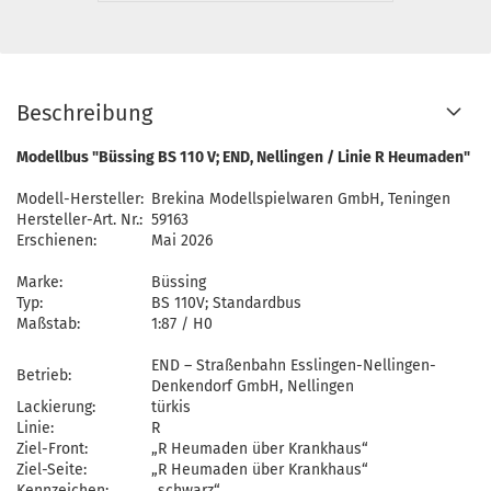
Beschreibung
Modellbus "Büssing BS 110 V; END, Nellingen / Linie R Heumaden"
Modell-Hersteller:
Brekina Modellspielwaren GmbH, Teningen
Hersteller-Art. Nr.:
59163
Erschienen:
Mai 2026
Marke:
Büssing
Typ:
BS 110V; Standardbus
Maßstab:
1:87 / H0
END – Straßenbahn Esslingen-Nellingen-
Betrieb:
Denkendorf GmbH, Nellingen
Lackierung:
türkis
Linie:
R
Ziel-Front:
„R Heumaden über Krankhaus“
Ziel-Seite:
„R Heumaden über Krankhaus“
Kennzeichen:
„schwarz“